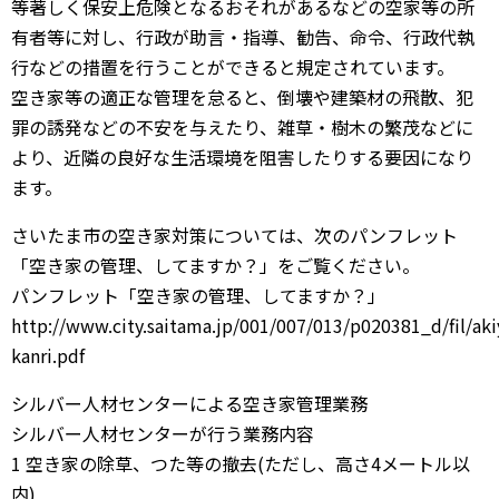
等著しく保安上危険となるおそれがあるなどの空家等の所
有者等に対し、行政が助言・指導、勧告、命令、行政代執
行などの措置を行うことができると規定されています。
空き家等の適正な管理を怠ると、倒壊や建築材の飛散、犯
罪の誘発などの不安を与えたり、雑草・樹木の繁茂などに
より、近隣の良好な生活環境を阻害したりする要因になり
ます。
さいたま市の空き家対策については、次のパンフレット
「空き家の管理、してますか？」をご覧ください。
パンフレット「空き家の管理、してますか？」
http://www.city.saitama.jp/001/007/013/p020381_d/fil/aki
kanri.pdf
シルバー人材センターによる空き家管理業務
シルバー人材センターが行う業務内容
1 空き家の除草、つた等の撤去(ただし、高さ4メートル以
内)